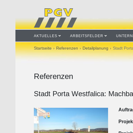
AKTUELLES
ARBEITSFELDER
UNTER
Startseite
Referenzen
Detailplanung
Stadt Port
Referenzen
Stadt Porta Westfalica: Machb
Auftra
Projek