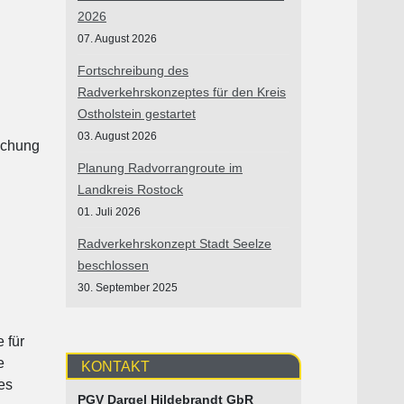
2026
07. August 2026
Fortschreibung des
Radverkehrskonzeptes für den Kreis
Ostholstein gestartet
03. August 2026
uchung
Planung Radvorrangroute im
Landkreis Rostock
01. Juli 2026
Radverkehrskonzept Stadt Seelze
beschlossen
30. September 2025
 für
e
KONTAKT
es
PGV Dargel Hildebrandt GbR